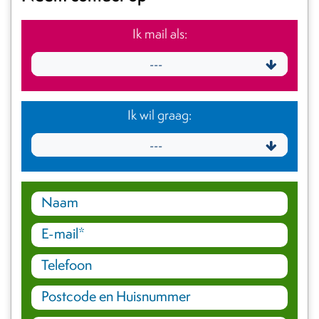
Ik mail als:
---
Ik wil graag:
---