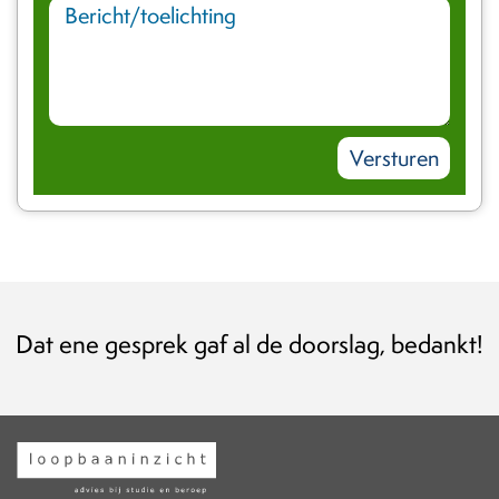
Niet gedacht dat 
l de doorslag, bedankt!
weten